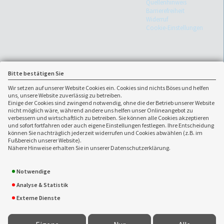
Quellenhinweis
Barrierefreiheit
Widerruf
Cookie-Einstellungen
Bitte bestätigen Sie
Wir setzen auf unserer Website Cookies ein. Cookies sind nichts Böses und helfen
uns, unsere Website zuverlässig zu betreiben.
Einige der Cookies sind zwingend notwendig, ohne die der Betrieb unserer Website
nicht möglich wäre, während andere uns helfen unser Onlineangebot zu
verbessern und wirtschaftlich zu betreiben. Sie können alle Cookies akzeptieren
und sofort fortfahren oder auch eigene Einstellungen festlegen. Ihre Entscheidung
können Sie nachträglich jederzeit widerrufen und Cookies abwählen (z.B. im
Fußbereich unserer Website).
Ansprechpartner:
Nähere Hinweise erhalten Sie in unserer Datenschutzerklärung.
CALLIDA
07131/20 37 880
Versicherungsmakler GmbH
07131/20 37 888
Notwendige
Heinrieter Str. 12
info(at)callida.de
Analyse & Statistik
74074 Heilbronn
www.callida.de
Externe Dienste