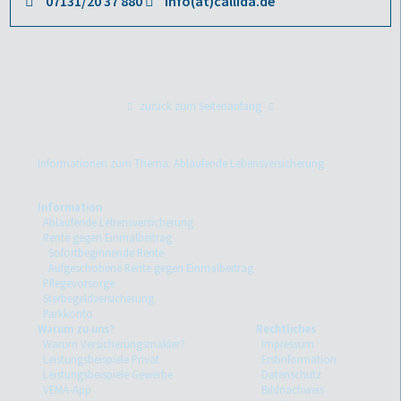
07131/20 37 880
info(at)callida.de
zurück zum Seitenanfang
Informationen zum Thema: Ablaufende Lebensversicherung
Information
Ablaufende Lebensversicherung
Rente gegen Einmalbeitrag
Sofortbeginnende Rente
Aufgeschobene Rente gegen Einmalbeitrag
Pflegevorsorge
Sterbegeldversicherung
Parkkonto
Warum zu uns?
Rechtliches
Warum Versicherungsmakler?
Impressum
Leistungsbeispiele Privat
Erstinformation
Leistungsbeispiele Gewerbe
Datenschutz
VEMA-App
Bildnachweis