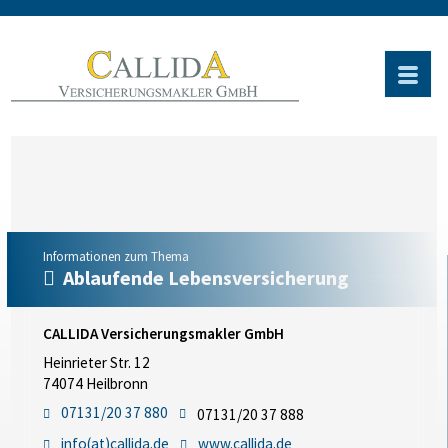
Informationen zum Thema
Ablaufende Lebensversicherung
CALLIDA Versicherungsmakler GmbH
Heinrieter Str. 12
74074 Heilbronn
07131/20 37 880
07131/20 37 888
info(at)callida.de
www.callida.de