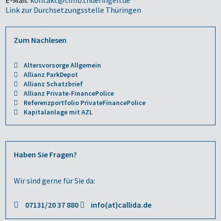
E-Mail:
kontakt@tlmb.thueringen.de
Link zur Durchsetzungsstelle Thüringen
Zum Nachlesen
Altersvorsorge Allgemein
Allianz ParkDepot
Allianz Schatzbrief
Allianz Private-FinancePolice
Referenzportfolio PrivateFinancePolice
Kapitalanlage mit AZL
Haben Sie Fragen?
Wir sind gerne für Sie da:
07131/20 37 880
info(at)callida.de