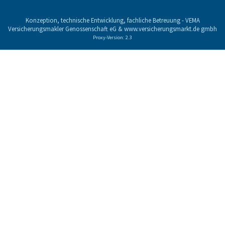
Konzeption, technische Entwicklung, fachliche Betreuung -
VEMA
Versicherungsmakler Genossenschaft eG
&
www.versicherungsmarkt.de gmbh
Proxy-Version: 2.3