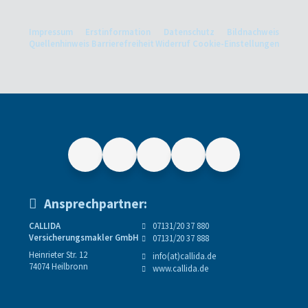
Impressum
Erstinformation
Datenschutz
Bildnachweis
Quellenhinweis
Barrierefreiheit
Widerruf
Cookie-Einstellungen
Ansprechpartner:
CALLIDA
07131/20 37 880
Versicherungsmakler GmbH
07131/20 37 888
Heinrieter Str. 12
info(at)callida.de
74074 Heilbronn
www.callida.de