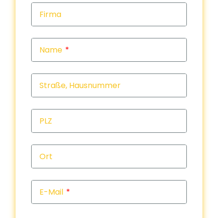
Firma
Name
Straße, Hausnummer
PLZ
Ort
E-Mail
Rückr
Rückr
am
um
Tele