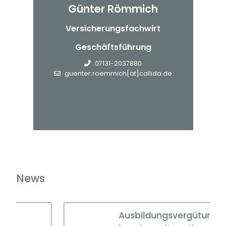
Günter Römmich
Versicherungsfachwirt
Geschäftsführung
07131-2037880
guenter.roemmich[at]callida.de
News
Ausbildungsvergütungen