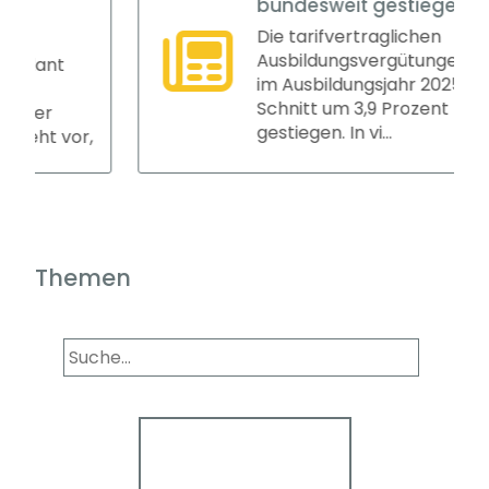
bundesweit gestiegen
Die tarifvertraglichen
Ausbildungsvergütungen sind
nt
im Ausbildungsjahr 2025/26 im
Schnitt um 3,9 Prozent
r
gestiegen. In vi...
t vor,
Themen
Panorama
Wir informieren Sie in
unserem Newsletter im