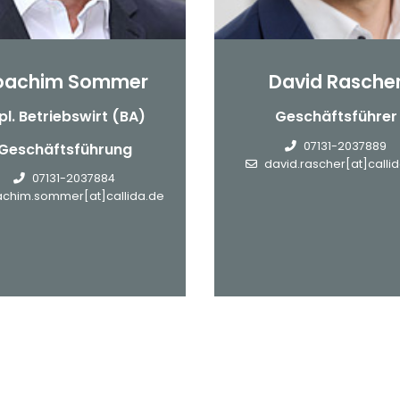
oachim Sommer
David Rasche
pl. Betriebswirt (BA)
Geschäftsführer
07131-2037889
Geschäftsführung
david.rascher[at]calli
07131-2037884
achim.sommer[at]callida.de