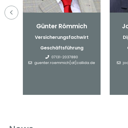
Günter Römmich
J
nn
Versicherungsfachwirt
Di
Geschäftsführung
de
07131-2037880
guenter.roemmich[at]callida.de
jo