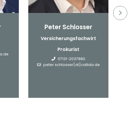
r
Peter Schlosser
Versicherungsfachwirt
Prokurist
da.de
m
07131-2037880
peter.schlosser[at]callida.de