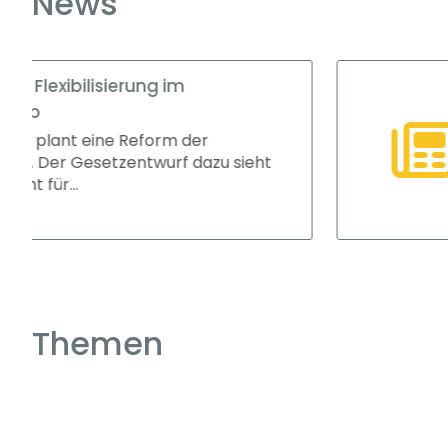
News
Ausbildungsve
Die tarifvertrag
Ausbildungsjahr 
er
gestiegen. In vi...
dazu sieht
Themen