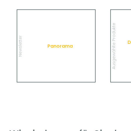
Panorama
Wir informieren Sie in unserem
Newsletter im monatlichen Wechsel
Ausgewählte Produkte
über Privat- und Gewerbethemen.
Infor
Bleiben Sie auf dem Laufenden!
privat
Newsletter
D
Panorama
MEHR