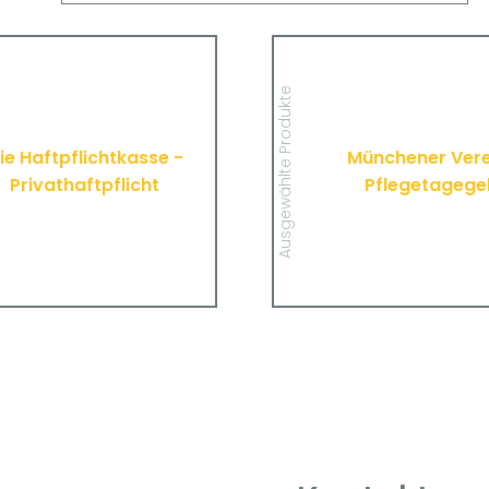
Die Haftpflichtkasse -
Münchener 
Privathaftpflicht
Pfleget
Hier finden Sie alle wichtigen
Hier finden Sie alle
Ausgewählte Produkte
mationen und Druckstücke zur
Informationen und Drucks
en Haftpflichtversicherung der
Pflegetagegeldversich
Haftpflichtkasse.
Münchener
ie Haftpflichtkasse -
Münchener Vere
Privathaftpflicht
Pflegetagege
MEHR
MEHR