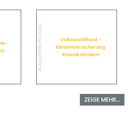
Verein -
VolkswohlBund -
agegeld
Rentenversicherung Klassik
Modern
 wichtigen
Ausgewählte Produkte
tücke zur
Hier finden Sie alle wichtigen
erung des
Informationen und Druckstücke zur
 Vereins.
VolkswohlBund -
Rentenversicherung Klassik Modern
in -
von VolkswohlBund.
Rentenversicherung
ld
Klassik Modern
MEHR
ZEIGE MEHR...