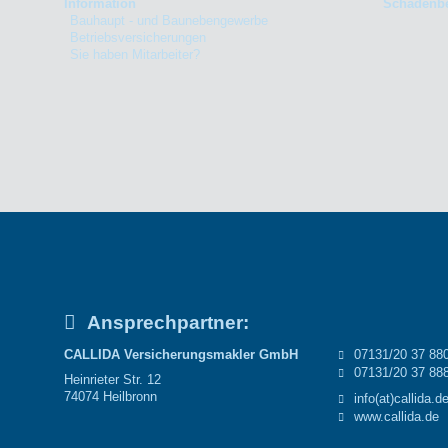
Information
Schadenbe
Bauhaupt - und Baunebengewerbe
Betriebsversicherungen
Sie haben Mitarbeiter?
Ansprechpartner:
CALLIDA Versicherungsmakler GmbH
07131/20 37 88
07131/20 37 88
Heinrieter Str. 12
74074 Heilbronn
info(at)callida.d
www.callida.de