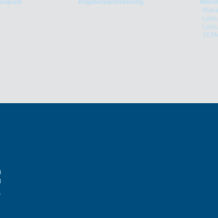
ispiele
Angebotsanforderung
Warum
Waru
Leist
Leist
VEM
0
8
e