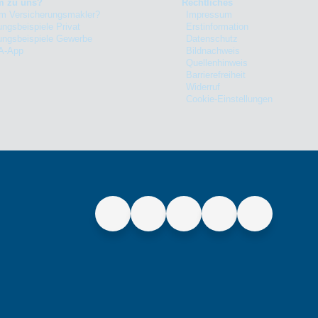
 zu uns?
Rechtliches
m Versicherungsmakler?
Impressum
ungsbeispiele Privat
Erstinformation
ungsbeispiele Gewerbe
Datenschutz
A-App
Bildnachweis
Quellenhinweis
Barrierefreiheit
Widerruf
Cookie-Einstellungen