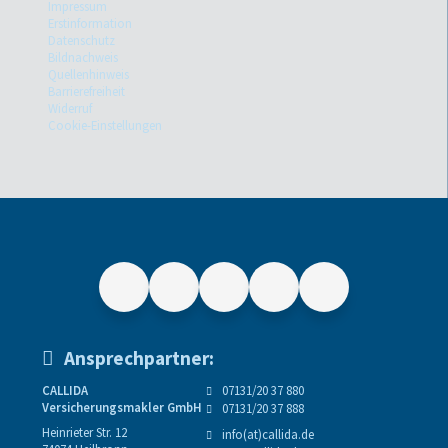
Impressum
Erstinformation
Datenschutz
Bildnachweis
Quellenhinweis
Barrierefreiheit
Widerruf
Cookie-Einstellungen
Ansprechpartner:
CALLIDA
07131/20 37 880
Versicherungsmakler GmbH
07131/20 37 888
Heinrieter Str. 12
info(at)callida.de