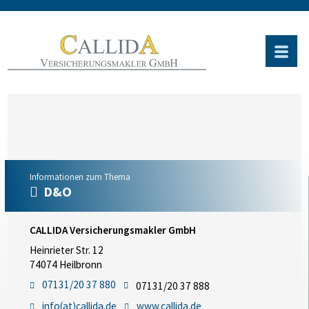
Informationen zum Thema
D&O
CALLIDA Versicherungsmakler GmbH
Heinrieter Str. 12
74074 Heilbronn
07131/20 37 880
07131/20 37 888
info(at)callida.de
www.callida.de