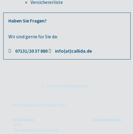
Versichererliste
Haben Sie Fragen?
Wir sind gerne für Sie da:
07131/20 37 880
info(at)callida.de
zurück zum Seitenanfang
Informationen zum Thema: D&O
Information
Schadenbeispiele
D&O
Für wen ist die Absicherung?