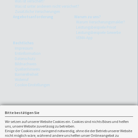
Was ist versichert?
Was ist unter anderem nicht versichert?
Zusätzliche Versicherungen
Angebotsanforderung
Warum zu uns?
Warum Versicherungsmakler?
Leistungsbeispiele Privat
Leistungsbeispiele Gewerbe
VEMA-App
Rechtliches
Impressum
Erstinformation
Datenschutz
Bildnachweis
Quellenhinweis
Barrierefreiheit
Widerruf
Cookie-Einstellungen
Bitte bestätigen Sie
Wir setzen auf unserer Website Cookies ein. Cookies sind nichts Böses und helfen
uns, unsere Website zuverlässig zu betreiben.
Einige der Cookies sind zwingend notwendig, ohne die der Betrieb unserer Website
nicht möglich wäre, während andere uns helfen unser Onlineangebot zu