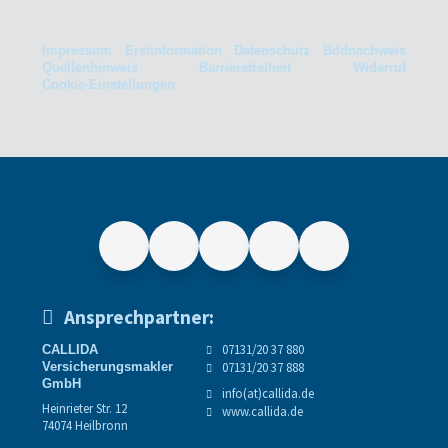
Impressum
Erstinformation
Datenschutz
Bildnachweis
Quellenhinweis
Barrierefreiheit
Widerruf
Cookie-Einstellungen
Ansprechpartner:
07131/20 37 880
CALLIDA
Versicherungsmakler
07131/20 37 888
GmbH
info(at)callida.de
Heinrieter Str. 12
www.callida.de
74074 Heilbronn