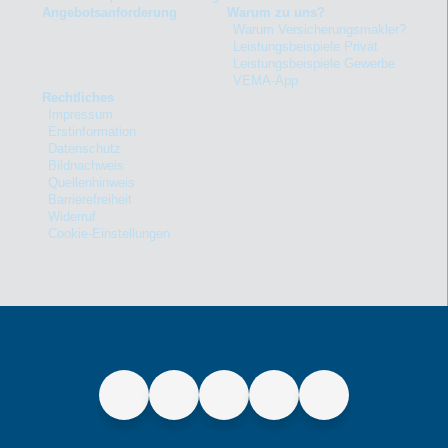
Angebotsanforderung
Warum zu uns?
Warum Versicherungsmakler?
Leistungsbeispiele Privat
Leistungsbeispiele Gewerbe
VEMA-App
Rechtliches
Impressum
Erstinformation
Datenschutz
Bildnachweis
Quellenhinweis
Barrierefreiheit
Widerruf
Cookie-Einstellungen