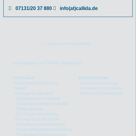
07131/20 37 880
info(at)callida.de
zurück zum Seitenanfang
Informationen zum Thema: Nachwuchs
Information
Besonderheiten
Herzlichen Glückwunsch
Krankenversicherung
Bedarf
Kindernachversicherung
Vorsorge für das Kind
Moderne Kindervorsorge
Unfallbedingte Invalidität
Krankheitsbedingte Invalidität
Pflegevorsorge
KV-Zusatzversicherung
Vorsorge durch die Eltern
Hinterbliebenenabsicherung
Berufsunfähigkeitsversicherung
Privathaftpflichtversicherung