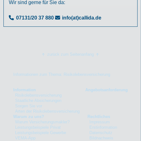
Wir sind gerne für Sie da:
07131/20 37 880
info(at)callida.de
zurück zum Seitenanfang
Informationen zum Thema: Risikolebensversicherung
Information
Angebotsanforderung
Risikolebensversicherung
Staatliche Absicherungen
Sorgen Sie vor
Arten der Risikolebensversicherung
Warum zu uns?
Rechtliches
Warum Versicherungsmakler?
Impressum
Leistungsbeispiele Privat
Erstinformation
Leistungsbeispiele Gewerbe
Datenschutz
VEMA-App
Bildnachweis