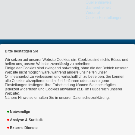
Quellenhinweis
Barrierefreiheit
Widerruf
Cookie-Einstellungen
Bitte bestätigen Sie
Wir setzen auf unserer Website Cookies ein. Cookies sind nichts Böses und
helfen uns, unsere Website zuverlässig zu betreiben.
Einige der Cookies sind zwingend notwendig, ohne die der Betrieb unserer
Website nicht möglich wäre, während andere uns helfen unser
Onlineangebot zu verbessern und wirtschaftlich zu betreiben. Sie können
alle Cookies akzeptieren und sofort fortfahren oder auch eigene
Einstellungen festlegen. Ihre Entscheidung können Sie nachträglich
Ansprechpartner:
jederzeit widerrufen und Cookies abwählen (z.B. im Fußbereich unserer
Website).
CALLIDA
07131/20 37 880
Nähere Hinweise erhalten Sie in unserer Datenschutzerklärung.
Versicherungsmakler
07131/20 37 888
GmbH
info(at)callida.de
Notwendige
Heinrieter Str. 12
www.callida.de
74074 Heilbronn
Analyse & Statistik
Externe Dienste