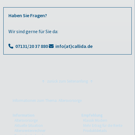
Haben Sie Fragen?
Wir sind gerne für Sie da:
07131/20 37 880
info(at)callida.de
zurück zum Seitenanfang
Informationen zum Thema: Altersvorsorge
Information
Empfehlung
Altersvorsorge
Klassik Modern
Aktuelle Situation
Mehr Ertrag für die Rente
Altersrentenrechner
Produktdetails