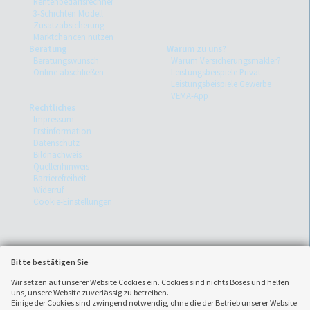
Rentenbedarfsrechner
3-Schichten Modell
Zusatzabsicherung
Marktchancen nutzen
Beratung
Warum zu uns?
Beratungswunsch
Warum Versicherungsmakler?
Online abschließen
Leistungsbeispiele Privat
Leistungsbeispiele Gewerbe
VEMA-App
Rechtliches
Impressum
Erstinformation
Datenschutz
Bildnachweis
Quellenhinweis
Barrierefreiheit
Widerruf
Cookie-Einstellungen
Bitte bestätigen Sie
Wir setzen auf unserer Website Cookies ein. Cookies sind nichts Böses und helfen
uns, unsere Website zuverlässig zu betreiben.
Einige der Cookies sind zwingend notwendig, ohne die der Betrieb unserer Website