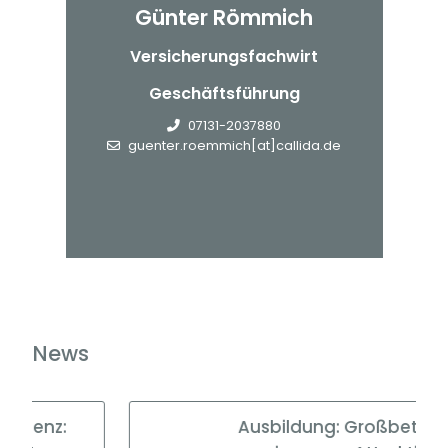
Günter Römmich
Versicherungsfachwirt
Geschäftsführung
07131-2037880
guenter.roemmich[at]callida.de
News
z:
Ausbildung: Großbetriebe