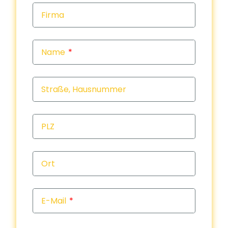
Firma
Name
Straße, Hausnummer
PLZ
Ort
E-Mail
Rückr
Rückr
am
um
Tele