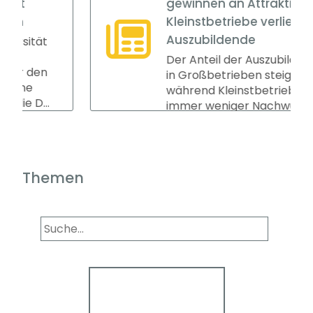
gewinnen an Attraktivität –
Kleinstbetriebe verlieren
Auszubildende
tät
Der Anteil der Auszubildenden
den
in Großbetrieben steigt,
während Kleinstbetriebe
...
immer weniger Nachwuchs
gewinnen. Das ers...
Themen
Panorama
Wir informieren Sie in
unserem Newsletter im