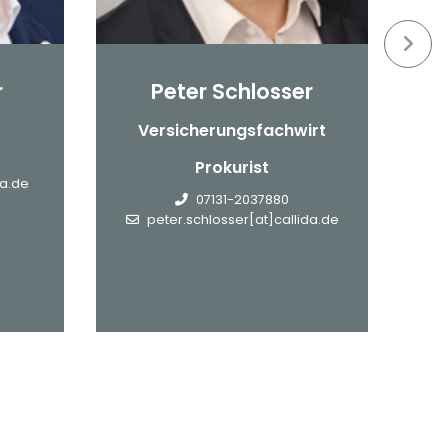
r
Peter Schlosser
Versicherungsfachwirt
Prokurist
da.de
m
07131-2037880
peter.schlosser[at]callida.de