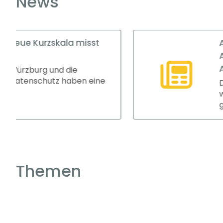
News
st
Ausbildung: Großbetr
Attraktivität – Kleinst
Auszubildende
eine
Der Anteil der Auszubild
während Kleinstbetrie
gewinnen. Das ers...
Themen