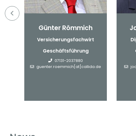
Günter Römmich
J
nn
Versicherungsfachwirt
Di
Geschäftsführung
de
07131-2037880
guenter.roemmich[at]callida.de
jo