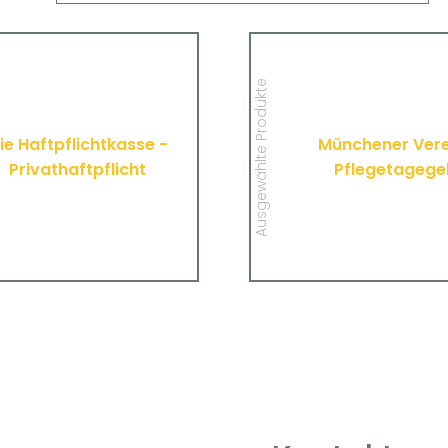
Die Haftpflichtkasse -
Münchener 
Privathaftpflicht
Pfleget
Hier finden Sie alle wichtigen
Hier finden Sie alle
Ausgewählte Produkte
mationen und Druckstücke zur
Informationen und Drucks
en Haftpflichtversicherung der
Pflegetagegeldversich
Haftpflichtkasse.
Münchener
ie Haftpflichtkasse -
Münchener Vere
Privathaftpflicht
Pflegetagege
MEHR
MEHR