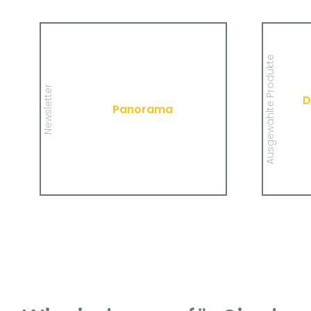
Panorama
Wir informieren Sie in unserem
Newsletter im monatlichen Wechsel
Ausgewählte Produkte
über Privat- und Gewerbethemen.
Infor
Bleiben Sie auf dem Laufenden!
privat
Newsletter
D
Panorama
MEHR