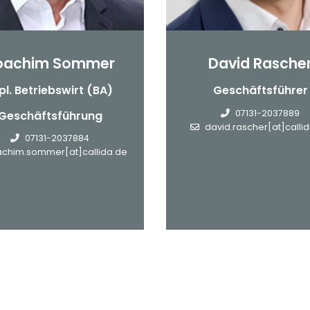
oachim Sommer
David Rasche
pl. Betriebswirt (BA)
Geschäftsführer
07131-2037889
Geschäftsführung
david.rascher[at]calli
07131-2037884
achim.sommer[at]callida.de