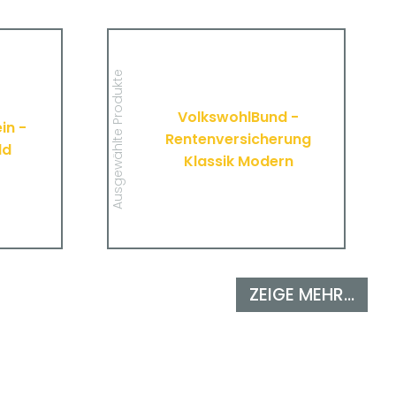
Verein -
VolkswohlBund -
agegeld
Rentenversicherung Klassik
Modern
 wichtigen
Ausgewählte Produkte
tücke zur
Hier finden Sie alle wichtigen
erung des
Informationen und Druckstücke zur
 Vereins.
VolkswohlBund -
Rentenversicherung Klassik Modern
in -
von VolkswohlBund.
Rentenversicherung
ld
Klassik Modern
MEHR
ZEIGE MEHR...