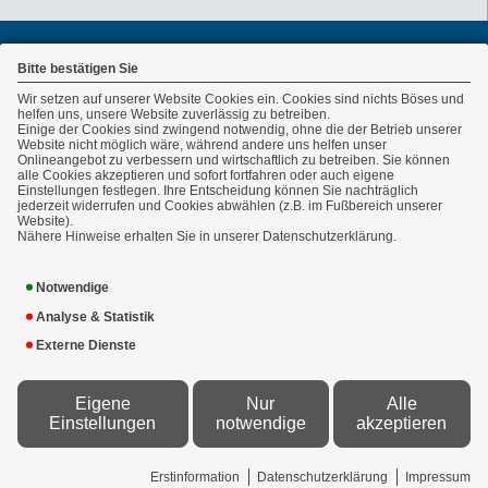
Bitte bestätigen Sie
Wir setzen auf unserer Website Cookies ein. Cookies sind nichts Böses und
helfen uns, unsere Website zuverlässig zu betreiben.
Einige der Cookies sind zwingend notwendig, ohne die der Betrieb unserer
Website nicht möglich wäre, während andere uns helfen unser
Onlineangebot zu verbessern und wirtschaftlich zu betreiben. Sie können
alle Cookies akzeptieren und sofort fortfahren oder auch eigene
Einstellungen festlegen. Ihre Entscheidung können Sie nachträglich
Ansprechpartner:
jederzeit widerrufen und Cookies abwählen (z.B. im Fußbereich unserer
Website).
CALLIDA
07131/20 37 880
Nähere Hinweise erhalten Sie in unserer Datenschutzerklärung.
Versicherungsmakler
07131/20 37 888
GmbH
info(at)callida.de
Notwendige
Heinrieter Str. 12
www.callida.de
74074 Heilbronn
Analyse & Statistik
Externe Dienste
Eigene
Nur
Alle
Konzeption, technische Entwicklung, fachliche Betreuung -
VEMA
Einstellungen
notwendige
akzeptieren
Versicherungsmakler Genossenschaft eG
&
www.versicherungsmarkt.de gmbh
Erstinformation
Datenschutzerklärung
Impressum
Proxy-Version: 2.3