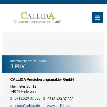
Informationen zum Thema
PKV
CALLIDA Versicherungsmakler GmbH
Heinrieter Str. 12
74074 Heilbronn
07131/20 37 880
07131/20 37 888
info(at)callida.de
www.callida.de