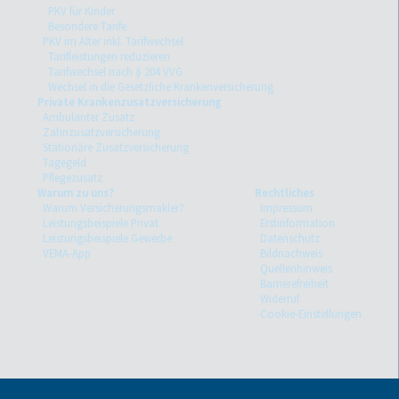
PKV für Kinder
Besondere Tarife
PKV im Alter inkl. Tarifwechsel
Tarifleistungen reduzieren
Tarifwechsel nach § 204 VVG
Wechsel in die Gesetzliche Krankenversicherung
Private Krankenzusatzversicherung
Ambulanter Zusatz
Zahnzusatzversicherung
Stationäre Zusatzversicherung
Tagegeld
Pflegezusatz
Warum zu uns?
Rechtliches
Warum Versicherungsmakler?
Impressum
Leistungsbeispiele Privat
Erstinformation
Leistungsbeispiele Gewerbe
Datenschutz
VEMA-App
Bildnachweis
Quellenhinweis
Barrierefreiheit
Widerruf
Cookie-Einstellungen