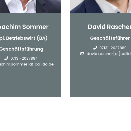
oachim Sommer
David Rasche
pl. Betriebswirt (BA)
Geschäftsführer
07131-2037889
Geschäftsführung
david.rascher[at]calli
07131-2037884
achim.sommer[at]callida.de