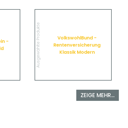
Verein -
VolkswohlBund -
agegeld
Rentenversicherung Klassik
Modern
 wichtigen
Ausgewählte Produkte
tücke zur
Hier finden Sie alle wichtigen
erung des
Informationen und Druckstücke zur
 Vereins.
VolkswohlBund -
Rentenversicherung Klassik Modern
in -
von VolkswohlBund.
Rentenversicherung
ld
Klassik Modern
MEHR
ZEIGE MEHR...