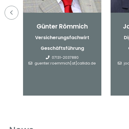
Günter Römmich
J
nn
Versicherungsfachwirt
Di
Geschäftsführung
de
07131-2037880
guenter.roemmich[at]callida.de
jo