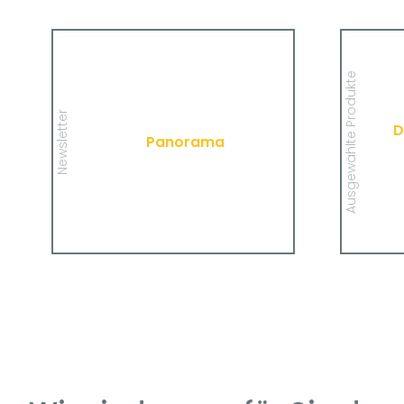
Panorama
Wir informieren Sie in unserem
Newsletter im monatlichen Wechsel
Ausgewählte Produkte
über Privat- und Gewerbethemen.
Infor
Bleiben Sie auf dem Laufenden!
privat
Newsletter
D
Panorama
MEHR