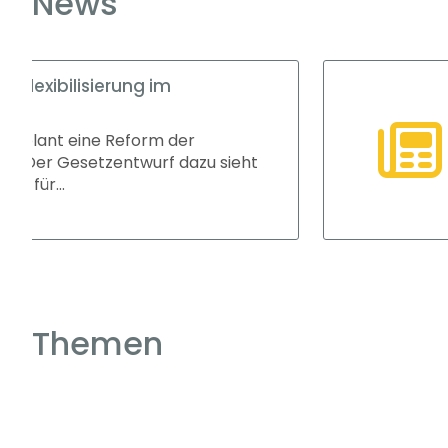
News
Ausbildungsvergüt
Die tarifvertragliche
Ausbildungsjahr 2025/
gestiegen. In vi...
sieht
Themen