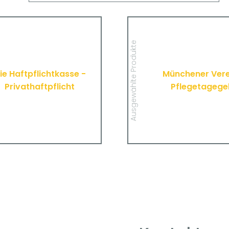
Die Haftpflichtkasse -
Münchener 
Privathaftpflicht
Pfleget
Hier finden Sie alle wichtigen
Hier finden Sie alle
Ausgewählte Produkte
mationen und Druckstücke zur
Informationen und Drucks
en Haftpflichtversicherung der
Pflegetagegeldversich
Haftpflichtkasse.
Münchener
ie Haftpflichtkasse -
Münchener Vere
Privathaftpflicht
Pflegetagege
MEHR
MEHR