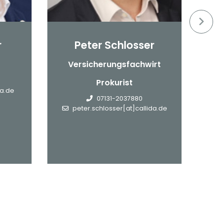
r
Peter Schlosser
Versicherungsfachwirt
Prokurist
da.de
m
07131-2037880
peter.schlosser[at]callida.de