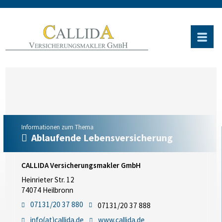
Informationen zum Thema
Ablaufende Lebensversicherung
CALLIDA Versicherungsmakler GmbH
Heinrieter Str. 12
74074 Heilbronn
07131/20 37 880
07131/20 37 888
info(at)callida.de
www.callida.de