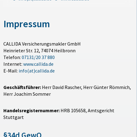
Impressum
CALLIDA Versicherungsmakler GmbH
Heinrieter Str. 12, 74074 Heilbronn
Telefon:
07131/20 37 880
Internet:
www.callida.de
E-Mail:
info(at)callida.de
Geschäftsführer:
Herr David Rascher, Herr Günter Römmich,
Herr Joachim Sommer
Handelsregisternummer:
HRB 105658, Amtsgericht
Stuttgart
§34d GewO