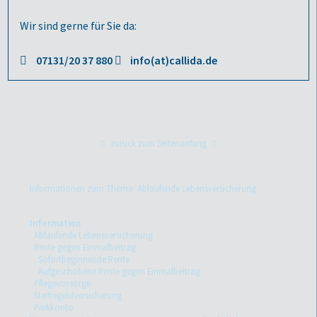
Wir sind gerne für Sie da:
07131/20 37 880
info(at)callida.de
zurück zum Seitenanfang
Informationen zum Thema: Ablaufende Lebensversicherung
Information
Ablaufende Lebensversicherung
Rente gegen Einmalbeitrag
Sofortbeginnende Rente
Aufgeschobene Rente gegen Einmalbeitrag
Pflegevorsorge
Sterbegeldversicherung
Parkkonto