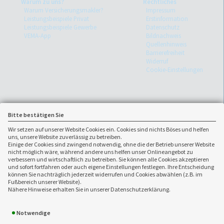
Warum zu uns?
Rechtliches
Warum Versicherungsmakler?
Impressum
Leistungsbeispiele Privat
Erstinformation
Leistungsbeispiele Gewerbe
Datenschutz
VEMA-App
Bildnachweis
Quellenhinweis
Barrierefreiheit
Widerruf
Cookie-Einstellungen
Bitte bestätigen Sie
Wir setzen auf unserer Website Cookies ein. Cookies sind nichts Böses und helfen
uns, unsere Website zuverlässig zu betreiben.
Einige der Cookies sind zwingend notwendig, ohne die der Betrieb unserer Website
nicht möglich wäre, während andere uns helfen unser Onlineangebot zu
verbessern und wirtschaftlich zu betreiben. Sie können alle Cookies akzeptieren
und sofort fortfahren oder auch eigene Einstellungen festlegen. Ihre Entscheidung
können Sie nachträglich jederzeit widerrufen und Cookies abwählen (z.B. im
Fußbereich unserer Website).
Ansprechpartner:
Nähere Hinweise erhalten Sie in unserer Datenschutzerklärung.
CALLIDA
07131/20 37 880
Versicherungsmakler GmbH
07131/20 37 888
Notwendige
Heinrieter Str. 12