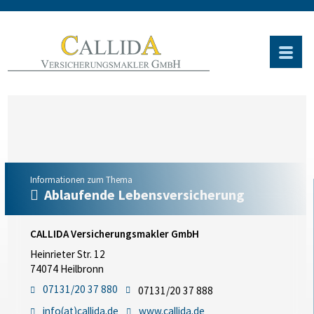
Informationen zum Thema
Ablaufende Lebensversicherung
CALLIDA Versicherungsmakler GmbH
Heinrieter Str. 12
74074 Heilbronn
07131/20 37 880
07131/20 37 888
info(at)callida.de
www.callida.de