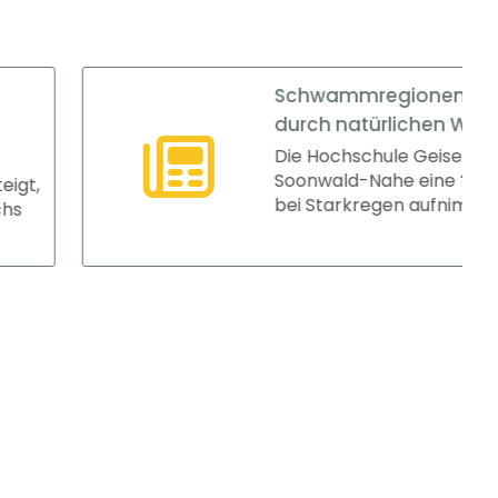
Schwammregionen: Schutz vor Extremwetter
durch natürlichen Wasserrückhalt
Die Hochschule Geisenheim entwickelt im Naturpark
Soonwald-Nahe eine ?Schwammregion?, die Wasser
bei Starkregen aufnimmt...