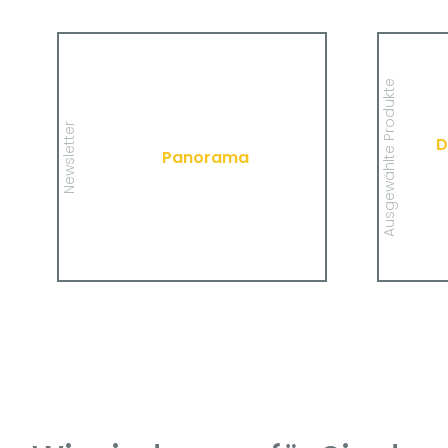
Panorama
Wir informieren Sie in unserem
Newsletter im monatlichen Wechsel
Ausgewählte Produkte
über Privat- und Gewerbethemen.
Infor
Bleiben Sie auf dem Laufenden!
privat
Newsletter
D
Panorama
MEHR