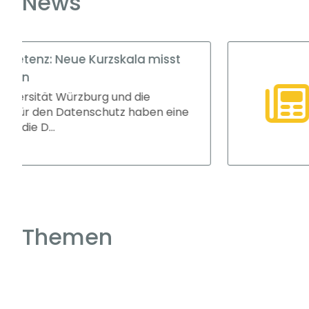
News
isst
Ausbildung: Großbe
Attraktivität – Klei
Auszubildende
n eine
Der Anteil der Auszub
während Kleinstbetr
gewinnen. Das ers...
Themen