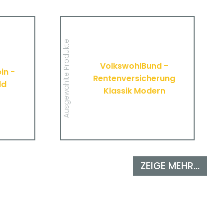
Verein -
VolkswohlBund -
agegeld
Rentenversicherung Klassik
Modern
 wichtigen
Ausgewählte Produkte
tücke zur
Hier finden Sie alle wichtigen
erung des
Informationen und Druckstücke zur
 Vereins.
VolkswohlBund -
Rentenversicherung Klassik Modern
in -
von VolkswohlBund.
Rentenversicherung
ld
Klassik Modern
MEHR
ZEIGE MEHR...