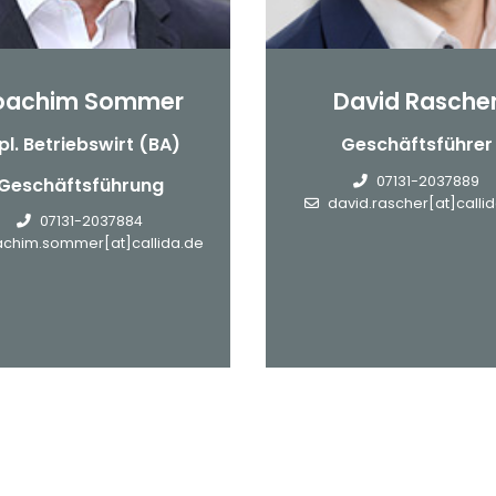
oachim Sommer
David Rasche
pl. Betriebswirt (BA)
Geschäftsführer
07131-2037889
Geschäftsführung
david.rascher[at]calli
07131-2037884
achim.sommer[at]callida.de