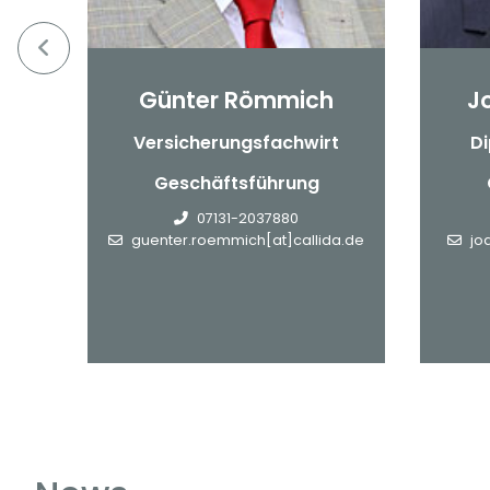
Günter Römmich
J
nn
Versicherungsfachwirt
Di
Geschäftsführung
de
07131-2037880
guenter.roemmich[at]callida.de
jo