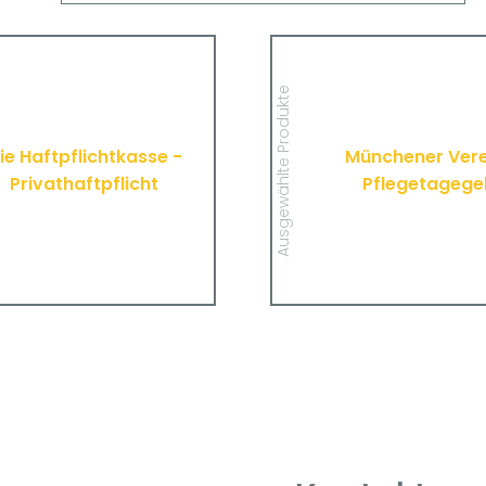
Die Haftpflichtkasse -
Münchener 
Privathaftpflicht
Pfleget
Hier finden Sie alle wichtigen
Hier finden Sie alle
Ausgewählte Produkte
mationen und Druckstücke zur
Informationen und Drucks
en Haftpflichtversicherung der
Pflegetagegeldversich
Haftpflichtkasse.
Münchener
ie Haftpflichtkasse -
Münchener Vere
Privathaftpflicht
Pflegetagege
MEHR
MEHR