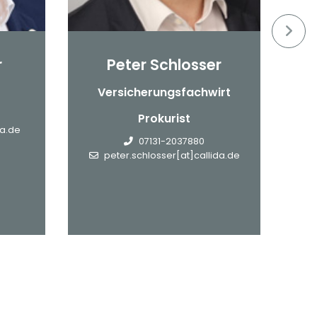
r
Peter Schlosser
Versicherungsfachwirt
Prokurist
da.de
m
07131-2037880
peter.schlosser[at]callida.de